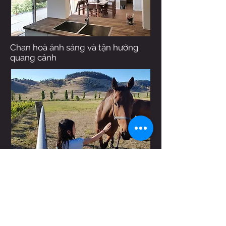
Chan hoà ánh sáng và tận hưởng
quang cảnh
Thăm và chơi với động vật trên điền
viên
Hobart, Tasmania
contact@torchbearerwine.com