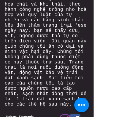
hoá chất và khí thải, thực
hành công nghệ trồng nho hoà
hợp với quy luật của tự
nhiên và cân bằng sinh thái.
Nếu đến thăm trang trại 'ese
ngày nay, bạn sẽ thấy cừu,
vịt, ngỗng được thả tự do
trên điền viên. Đội quân này
giúp chúng tôi ăn cỏ dại và
sinh vật hại cây. Chúng tôi
không phải dùng thuốc diệt
cỏ hay thuốc trừ sâu. Trang
trại là nơi nuôi dưỡng động
vật, động vật bảo vệ trái
đất xanh sạch. Mục tiêu tối
cao của chúng tôi là tạo
được nguồn rượu cao cấp
nhất, sạch nhất đồng thời để
lại 1 trái đất xanh sạch hơn
cho các thế hệ sau này.
Hobart, Tasmania
contact@torchbearerwine.com
Liquor license number
75119780